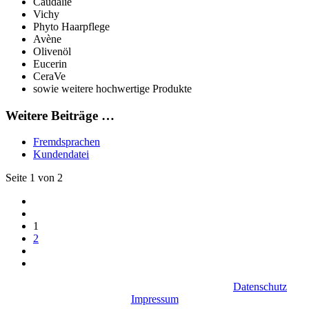
Caudalie
Vichy
Phyto Haarpflege
Avène
Olivenöl
Eucerin
CeraVe
sowie weitere hochwertige Produkte
Weitere Beiträge …
Fremdsprachen
Kundendatei
Seite 1 von 2
1
2
© Schwabentor Apotheke 2026 | Rigobert Guth |
Datenschutz
|
Impressum